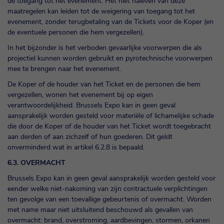
de toegang tot het evenement. Het niet naleven van deze
maatregelen kan leiden tot de weigering van toegang tot het
evenement, zonder terugbetaling van de Tickets voor de Koper (en
de eventuele personen die hem vergezellen).
In het bijzonder is het verboden gevaarlijke voorwerpen die als
projectiel kunnen worden gebruikt en pyrotechnische voorwerpen
mee te brengen naar het evenement.
De Koper of de houder van het Ticket en de personen die hem
vergezellen, wonen het evenement bij op eigen
verantwoordelijkheid. Brussels Expo kan in geen geval
aansprakelijk worden gesteld voor materiële of lichamelijke schade
die door de Koper of de houder van het Ticket wordt toegebracht
aan derden of aan zichzelf of hun goederen. Dit geldt
onverminderd wat in artikel 6.2.8 is bepaald.
6.3. OVERMACHT
Brussels Expo kan in geen geval aansprakelijk worden gesteld voor
eender welke niet-nakoming van zijn contractuele verplichtingen
ten gevolge van een toevallige gebeurtenis of overmacht. Worden
met name maar niet uitsluitend beschouwd als gevallen van
overmacht: brand, overstroming, aardbevingen, stormen, orkanen