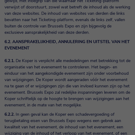
gewijd, met inbegrip van die waarnaar het Ticketing-platform
verwijst of doorstuurt, zowel wat betreft de inhoud als de werking
van deze websites. De inhoud van websites van derden die links
bevatten naar het Ticketing-platform, evenals de links zelf, vallen
buiten de controle van Brussels Expo en zijn bijgevolg de
exclusieve aansprakelijkheid van deze derden.
6.2. AANSPRAKELIJKHEID, ANNULERING EN UITSTEL VAN HET
EVENEMENT
6.2.1.
De Koper is verplicht alle mededelingen met betrekking tot de
organisatie van het evenement te controleren. Het begin- en
einduur van het aangekondigde evenement zijn onder voorbehoud
van wijzigingen. De Koper wordt aangeraden vóór het evenement
na te gaan of er wijzigingen zijn die van invloed kunnen zijn op het
evenement. Brussels Expo zal redelijke inspanningen leveren om de
Koper schriftelijk op de hoogte te brengen van wijzigingen aan het
evenement, in de mate van het mogelijke.
6.2.2.
In geen geval kan de Koper een schadevergoeding of
terugbetaling eisen van Brussels Expo wegens een gebrek aan
kwaliteit van het evenement, de inhoud van het evenement, een
wijziging van de inhoud of het verloop van het evenement, of een