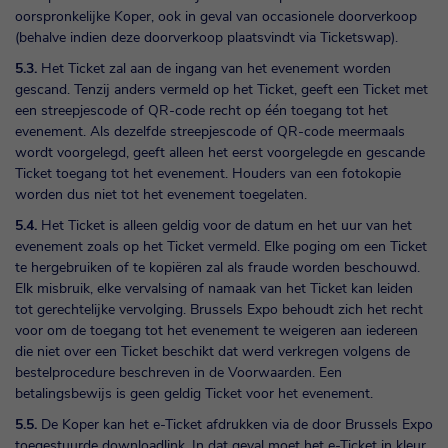
oorspronkelijke Koper, ook in geval van occasionele doorverkoop
(behalve indien deze doorverkoop plaatsvindt via Ticketswap).
5.3.
Het Ticket zal aan de ingang van het evenement worden
gescand. Tenzij anders vermeld op het Ticket, geeft een Ticket met
een streepjescode of QR-code recht op één toegang tot het
evenement. Als dezelfde streepjescode of QR-code meermaals
wordt voorgelegd, geeft alleen het eerst voorgelegde en gescande
Ticket toegang tot het evenement. Houders van een fotokopie
worden dus niet tot het evenement toegelaten.
5.4.
Het Ticket is alleen geldig voor de datum en het uur van het
evenement zoals op het Ticket vermeld. Elke poging om een Ticket
te hergebruiken of te kopiëren zal als fraude worden beschouwd.
Elk misbruik, elke vervalsing of namaak van het Ticket kan leiden
tot gerechtelijke vervolging. Brussels Expo behoudt zich het recht
voor om de toegang tot het evenement te weigeren aan iedereen
die niet over een Ticket beschikt dat werd verkregen volgens de
bestelprocedure beschreven in de Voorwaarden. Een
betalingsbewijs is geen geldig Ticket voor het evenement.
5.5.
De Koper kan het e-Ticket afdrukken via de door Brussels Expo
toegestuurde downloadlink. In dat geval moet het e-Ticket in kleur