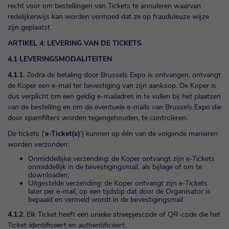
recht voor om bestellingen van Tickets te annuleren waarvan
redelijkerwijs kan worden vermoed dat ze op frauduleuze wijze
zijn geplaatst.
ARTIKEL 4: LEVERING VAN DE TICKETS
4.1 LEVERINGSMODALITEITEN
4.1.1.
Zodra de betaling door Brussels Expo is ontvangen, ontvangt
de Koper een e-mail ter bevestiging van zijn aankoop. De Koper is
dus verplicht om een geldig e-mailadres in te vullen bij het plaatsen
van de bestelling en om de eventuele e-mails van Brussels Expo die
door spamfilters worden tegengehouden, te controleren.
De tickets (‘
e-Ticket(s)
’) kunnen op één van de volgende manieren
worden verzonden:
Onmiddellijke verzending: de Koper ontvangt zijn e-Tickets
onmiddellijk in de bevestigingsmail, als bijlage of om te
downloaden;
Uitgestelde verzending: de Koper ontvangt zijn e-Tickets
later per e-mail, op een tijdstip dat door de Organisator is
bepaald en vermeld wordt in de bevestigingsmail.
4.1.2.
Elk Ticket heeft een unieke streepjescode of QR-code die het
Ticket identificeert en authentificeert.