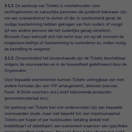
3.1.2.
De aankoop van Tickets is voorbehouden voor
rechtspersonen en natuurlijke personen die juridisch bekwaam zijn
om een overeenkomst te sluiten of die, in voorkomend geval, de
nodige toestemming hebben gekregen van hun ouders of voogd
(of een andere persoon die het ouderlijke gezag uitoefent).
Brussels Expo behoudt zich het recht voor om op elk moment de
toegestane leeftijd of toestemming te controleren en, indien nodig,
de bestelling te weigeren.
3.1.3.
Onverminderd het bovenstaande zijn de Tickets beschikbaar
volgens de voorwaarden en in de hoeveelheid gedefinieerd door de
Organisator.
Voor bepaalde evenementen kunnen Tickets verkrijgbaar zijn met
andere formules (bv. een VIP-arrangement), diensten (vervoer,
Food- & Drink-vouchers enz.) en/of bijkomende producten
(promotiemateriaal enz.).
De aankoop van Tickets kan ook onderworpen zijn aan bepaalde
voorwaarden (zoals, maar niet beperkt tot: een maximumaantal
Tickets per Koper of per huishouden, betaling (enkel) met
kredietkaart of debetkaart, een evenement waarvoor een specifieke