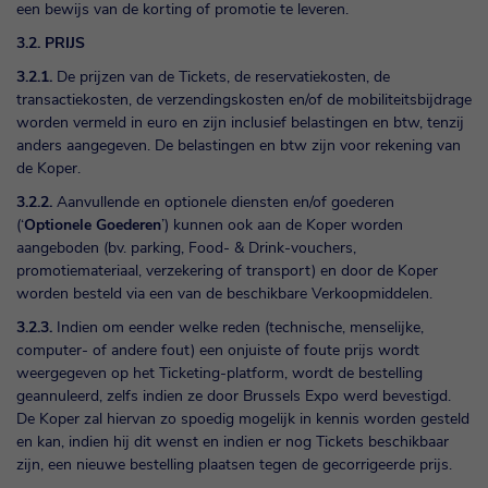
een bewijs van de korting of promotie te leveren.
3.2. PRIJS
3.2.1.
De prijzen van de Tickets, de reservatiekosten, de
transactiekosten, de verzendingskosten en/of de mobiliteitsbijdrage
worden vermeld in euro en zijn inclusief belastingen en btw, tenzij
anders aangegeven. De belastingen en btw zijn voor rekening van
de Koper.
3.2.2.
Aanvullende en optionele diensten en/of goederen
(‘
Optionele Goederen
’) kunnen ook aan de Koper worden
aangeboden (bv. parking, Food- & Drink-vouchers,
promotiemateriaal, verzekering of transport) en door de Koper
worden besteld via een van de beschikbare Verkoopmiddelen.
3.2.3.
Indien om eender welke reden (technische, menselijke,
computer- of andere fout) een onjuiste of foute prijs wordt
weergegeven op het Ticketing-platform, wordt de bestelling
geannuleerd, zelfs indien ze door Brussels Expo werd bevestigd.
De Koper zal hiervan zo spoedig mogelijk in kennis worden gesteld
en kan, indien hij dit wenst en indien er nog Tickets beschikbaar
zijn, een nieuwe bestelling plaatsen tegen de gecorrigeerde prijs.