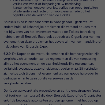
kan Brussels Expo niet aansprakelijk worden gesteld voor
verlies van winst of besparingen, winstderving,
klantenverlies, gegevensverlies, verlies van opportuniteiten
of alle andere indirecte of onvoorziene schade op het
ogenblik van de verkoop van de Tickets.
Brussels Expo is niet aansprakelijk voor gehoor-, gezichts- of
andere huid- of lichamelijke problemen die verband houden met
het bijwonen van het evenement waarop de Tickets betrekking
hebben, tenzij Brussels Expo ook optreedt als Organisator van het
evenement en deze problemen het gevolg zijn van een handeling of
nalatigheid van Brussels Expo.
6.2.9.
De Koper en de eventuele personen die hem vergezellen zijn
verplicht zich te houden aan de reglementen die van toepassing
zijn op het evenement en de zaal (huishoudelijke reglementen,
veiligheid, evacuatie, gezondheidsmaatregelen enz.). Zij verbinden
zich ertoe zich tijdens het evenement als een goede huisvader te
gedragen en in te gaan op alle verzoeken van de
veiligheidsdiensten.
De Koper aanvaardt alle preventieve en controlemaatregelen (zoals
het fouilleren van tassen) die door Brussels Expo of de Organisator
en/of de bevoegde autoriteiten worden genomen met het oog op