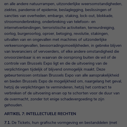
en alle andere natuurrampen, uitzonderlijke weersomstandigheden,
ziektes, pandemie of epidemie, beslaglegging, beslissingen of
sancties van overheden, embargo, staking, lock-out, blokkade,
stroomonderbreking, onderbreking van telefoon- en
internetverbindingen, terroristische activiteiten, terreurdreiging,
oorlog, burgeroorlog, oproer, betoging, revolutie, stakingen,
uitvallen van en ongevallen met machines of uitzonderlijke
verkeersongevallen, bevoorradingsmoeilijkheden, in gebreke blijven
van leveranciers of vervoerders, of elke andere omstandigheid die
onvoorzienbaar is en waarvan de oorsprong buiten de wil of de
controle van Brussels Expo ligt en die de uitvoering van de
verplichtingen tijdelijk of blijvend onmogelijk maakt. Deze
gebeurtenissen ontslaan Brussels Expo van alle aansprakelijkheid
en bieden Brussels Expo de mogelijkheid om, naargelang het geval,
hetzij de verplichtingen te verminderen, hetzij het contract te
verbreken of de uitvoering ervan op te schorten voor de duur van
de overmacht, zonder tot enige schadevergoeding te zijn
gehouden.
ARTIKEL 7: INTELLECTUELE RECHTEN
7.1.
De Tickets, hun grafische vormgeving en bestanddelen (met